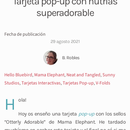
Tarjeta pop-up con nutrias
superadorable
Fecha de publicación
29 agosto 2021
B. Robles
Hello Bluebird
,
Mama Elephant
,
Neat and Tangled
,
Sunny
Studios
,
Tarjetas Interactivas
,
Tarjetas Pop-up
,
V-Folds
H
ola!
Hoy os enseño una tarjeta
pop-up
con los sellos
“Otterly Adorable” de Mama Elephant. He tardado