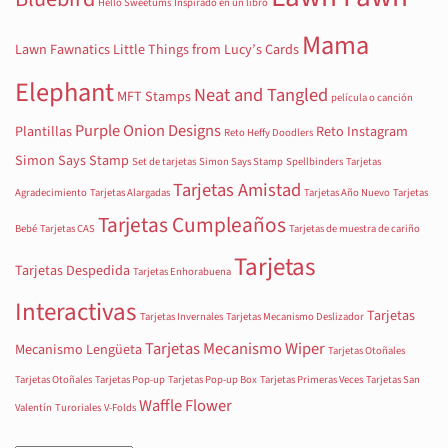
Hello Sweetums
Inspirado en un libro
Mama
Lawn Fawnatics
Little Things from Lucy’s Cards
Elephant
Neat and Tangled
MFT Stamps
película o canción
Purple Onion Designs
Plantillas
Reto Instagram
Reto Heffy Doodlers
Simon Says Stamp
Set de tarjetas
Simon Says Stamp
Spellbinders
Tarjetas
Tarjetas Amistad
Agradecimiento
Tarjetas Alargadas
Tarjetas Año Nuevo
Tarjetas
Tarjetas Cumpleaños
Bebé
Tarjetas CAS
Tarjetas de muestra de cariño
Tarjetas
Tarjetas Despedida
Tarjetas Enhorabuena
Interactivas
Tarjetas
Tarjetas Invernales
Tarjetas Mecanismo Deslizador
Tarjetas Mecanismo Wiper
Mecanismo Lengüeta
Tarjetas Otoñales
Tarjetas Otoñales
Tarjetas Pop-up
Tarjetas Pop-up Box
Tarjetas Primeras Veces
Tarjetas San
Waffle Flower
Valentín
Turoriales
V-Folds